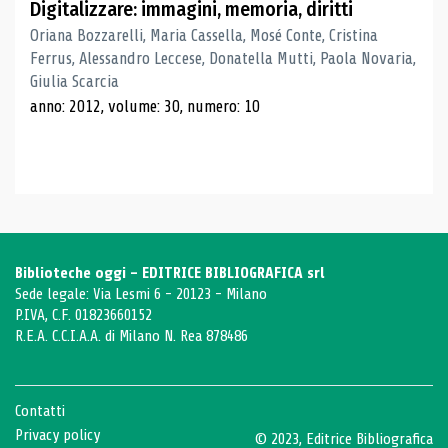
Digitalizzare: immagini, memoria, diritti
Oriana Bozzarelli, Maria Cassella, Mosé Conte, Cristina
Ferrus, Alessandro Leccese, Donatella Mutti, Paola Novaria,
Giulia Scarcia
anno: 2012, volume: 30, numero: 10
Biblioteche oggi - EDITRICE BIBLIOGRAFICA srl
Sede legale: Via Lesmi 6 - 20123 - Milano
P.IVA, C.F. 01823660152
R.E.A. C.C.I.A.A. di Milano N. Rea 878486
Contatti
Privacy policy
© 2023, Editrice Bibliografica