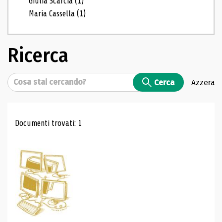
Giulia Scarcia
(1)
Maria Cassella
(1)
Ricerca
Cerca
Cerca
Azzera
Risultati di ricerca
Documenti trovati: 1