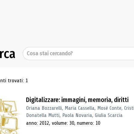
rca
Cerca
ultati di ricerca
ti trovati: 1
Digitalizzare: immagini, memoria, diritti
Oriana Bozzarelli, Maria Cassella, Mosé Conte, Cris
Donatella Mutti, Paola Novaria, Giulia Scarcia
anno: 2012, volume: 30, numero: 10