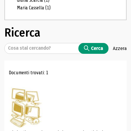
Giulia Scarcia
(1)
Maria Cassella
(1)
Ricerca
Cerca
Cerca
Azzera
Risultati di ricerca
Documenti trovati: 1