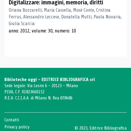
Digitalizzare: immagini, memoria, diritti
Oriana Bozzarelli, Maria Cassella, Mosé Conte, Cristina
Ferrus, Alessandro Leccese, Donatella Mutti, Paola Novaria,
Giulia Scarcia
anno: 2012, volume: 30, numero: 10
Biblioteche oggi - EDITRICE BIBLIOGRAFICA srl
Sede legale: Via Lesmi 6 - 20123 - Milano
P.IVA, C.F. 01823660152
R.E.A. C.C.I.A.A. di Milano N. Rea 878486
Contatti
Privacy policy
© 2023, Editrice Bibliografica