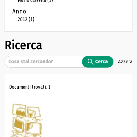
Maria Cassella
(1)
Anno
2012
(1)
Ricerca
Cerca
Cerca
Azzera
Risultati di ricerca
Documenti trovati: 1