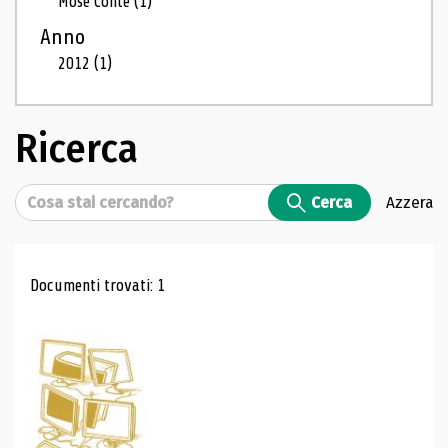
Mosé Conte
(1)
Anno
2012
(1)
Ricerca
Cerca
Cerca
Azzera
Risultati di ricerca
Documenti trovati: 1