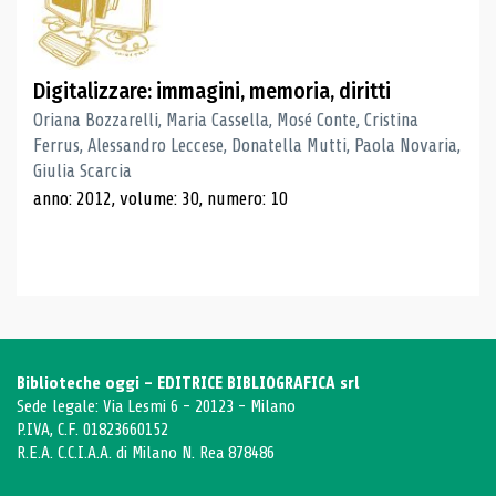
Digitalizzare: immagini, memoria, diritti
Oriana Bozzarelli, Maria Cassella, Mosé Conte, Cristina
Ferrus, Alessandro Leccese, Donatella Mutti, Paola Novaria,
Giulia Scarcia
anno: 2012, volume: 30, numero: 10
Biblioteche oggi - EDITRICE BIBLIOGRAFICA srl
Sede legale: Via Lesmi 6 - 20123 - Milano
P.IVA, C.F. 01823660152
R.E.A. C.C.I.A.A. di Milano N. Rea 878486