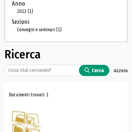
Anno
2012
(1)
Sezioni
Convegni e seminari
(1)
Ricerca
Cerca
Cerca
Azzera
Risultati di ricerca
Documenti trovati: 1