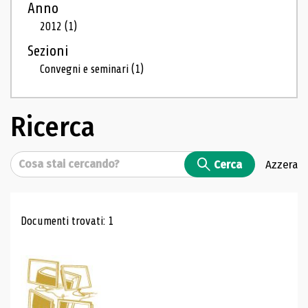
Anno
2012
(1)
Sezioni
Convegni e seminari
(1)
Ricerca
Cerca
Cerca
Azzera
Risultati di ricerca
Documenti trovati: 1