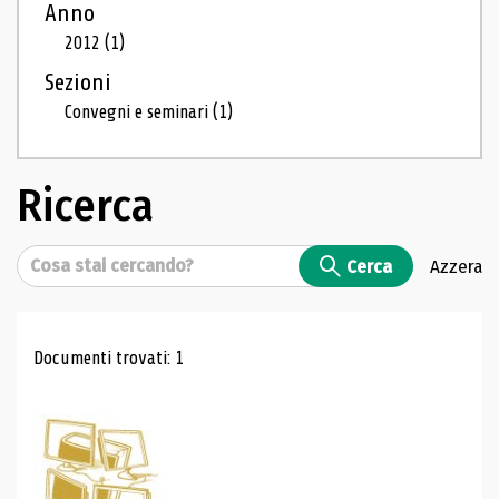
Anno
2012
(1)
Sezioni
Convegni e seminari
(1)
Ricerca
Cerca
Cerca
Azzera
Risultati di ricerca
Documenti trovati: 1