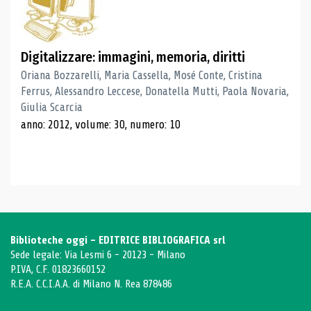
Digitalizzare: immagini, memoria, diritti
Oriana Bozzarelli, Maria Cassella, Mosé Conte, Cristina
Ferrus, Alessandro Leccese, Donatella Mutti, Paola Novaria,
Giulia Scarcia
anno: 2012, volume: 30, numero: 10
Biblioteche oggi - EDITRICE BIBLIOGRAFICA srl
Sede legale: Via Lesmi 6 - 20123 - Milano
P.IVA, C.F. 01823660152
R.E.A. C.C.I.A.A. di Milano N. Rea 878486