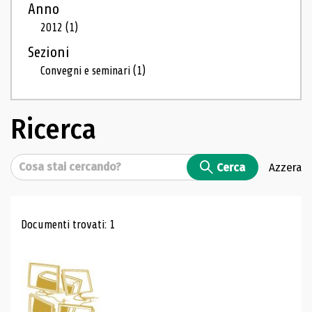
Anno
2012
(1)
Sezioni
Convegni e seminari
(1)
Ricerca
Cerca
Cerca
Azzera
Risultati di ricerca
Documenti trovati: 1