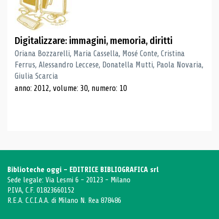
Digitalizzare: immagini, memoria, diritti
Oriana Bozzarelli, Maria Cassella, Mosé Conte, Cristina
Ferrus, Alessandro Leccese, Donatella Mutti, Paola Novaria,
Giulia Scarcia
anno: 2012, volume: 30, numero: 10
Biblioteche oggi - EDITRICE BIBLIOGRAFICA srl
Sede legale: Via Lesmi 6 - 20123 - Milano
P.IVA, C.F. 01823660152
R.E.A. C.C.I.A.A. di Milano N. Rea 878486