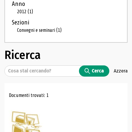
Anno
2012
(1)
Sezioni
Convegni e seminari
(1)
Ricerca
Cerca
Cerca
Azzera
Risultati di ricerca
Documenti trovati: 1