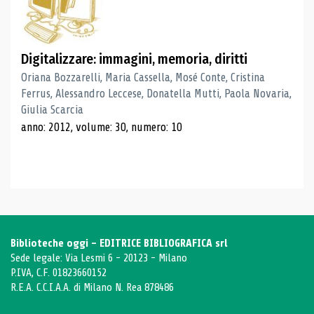
Digitalizzare: immagini, memoria, diritti
Oriana Bozzarelli, Maria Cassella, Mosé Conte, Cristina
Ferrus, Alessandro Leccese, Donatella Mutti, Paola Novaria,
Giulia Scarcia
anno: 2012, volume: 30, numero: 10
Biblioteche oggi - EDITRICE BIBLIOGRAFICA srl
Sede legale: Via Lesmi 6 - 20123 - Milano
P.IVA, C.F. 01823660152
R.E.A. C.C.I.A.A. di Milano N. Rea 878486