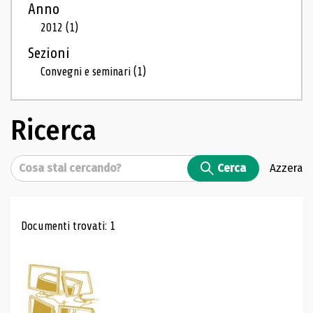
Anno
2012
(1)
Sezioni
Convegni e seminari
(1)
Ricerca
Cerca
Cerca
Azzera
Risultati di ricerca
Documenti trovati: 1