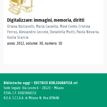
Digitalizzare: immagini, memoria, diritti
Oriana Bozzarelli, Maria Cassella, Mosé Conte, Cristina
Ferrus, Alessandro Leccese, Donatella Mutti, Paola Novaria,
Giulia Scarcia
anno: 2012, volume: 30, numero: 10
Biblioteche oggi - EDITRICE BIBLIOGRAFICA srl
Sede legale: Via Lesmi 6 - 20123 - Milano
P.IVA, C.F. 01823660152
R.E.A. C.C.I.A.A. di Milano N. Rea 878486