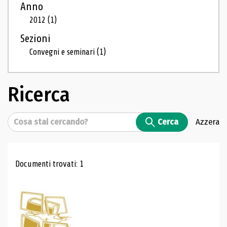
Anno
2012
(1)
Sezioni
Convegni e seminari
(1)
Ricerca
Cerca
Cerca
Azzera
Risultati di ricerca
Documenti trovati: 1