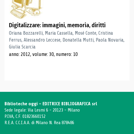
Digitalizzare: immagini, memoria, diritti
Oriana Bozzarelli, Maria Cassella, Mosé Conte, Cristina
Ferrus, Alessandro Leccese, Donatella Mutti, Paola Novaria,
Giulia Scarcia
anno: 2012, volume: 30, numero: 10
Biblioteche oggi - EDITRICE BIBLIOGRAFICA srl
Sede legale: Via Lesmi 6 - 20123 - Milano
P.IVA, C.F. 01823660152
R.E.A. C.C.I.A.A. di Milano N. Rea 878486