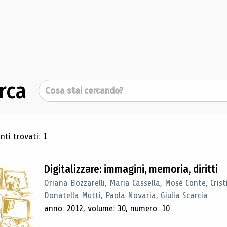
rca
Cerca
ultati di ricerca
ti trovati: 1
Digitalizzare: immagini, memoria, diritti
Oriana Bozzarelli, Maria Cassella, Mosé Conte, Cris
Donatella Mutti, Paola Novaria, Giulia Scarcia
anno: 2012, volume: 30, numero: 10