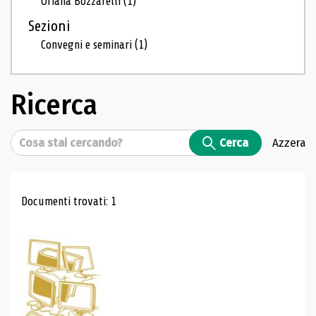
Oriana Bozzarelli
(1)
Sezioni
Convegni e seminari
(1)
Ricerca
Cerca
Cerca
Azzera
Risultati di ricerca
Documenti trovati: 1