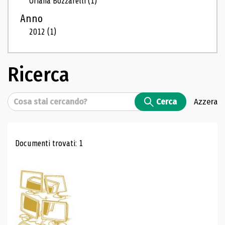
Oriana Bozzarelli
(1)
Anno
2012
(1)
Ricerca
Cerca
Cerca
Azzera
Risultati di ricerca
Documenti trovati: 1