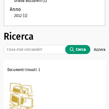
Oriana Bozzarelli
(1)
Anno
2012
(1)
Ricerca
Cerca
Cerca
Azzera
Risultati di ricerca
Documenti trovati: 1