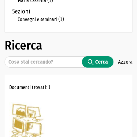
Maria Cassella
(1)
Sezioni
Convegni e seminari
(1)
Ricerca
Cerca
Cerca
Azzera
Risultati di ricerca
Documenti trovati: 1