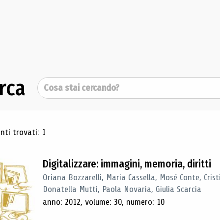
rca
Cerca
ultati di ricerca
ti trovati: 1
Digitalizzare: immagini, memoria, diritti
Oriana Bozzarelli, Maria Cassella, Mosé Conte, Cris
Donatella Mutti, Paola Novaria, Giulia Scarcia
anno: 2012, volume: 30, numero: 10