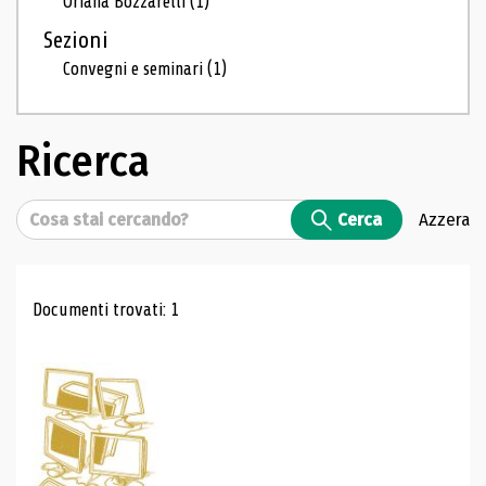
Oriana Bozzarelli
(1)
Sezioni
Convegni e seminari
(1)
Ricerca
Cerca
Cerca
Azzera
Risultati di ricerca
Documenti trovati: 1