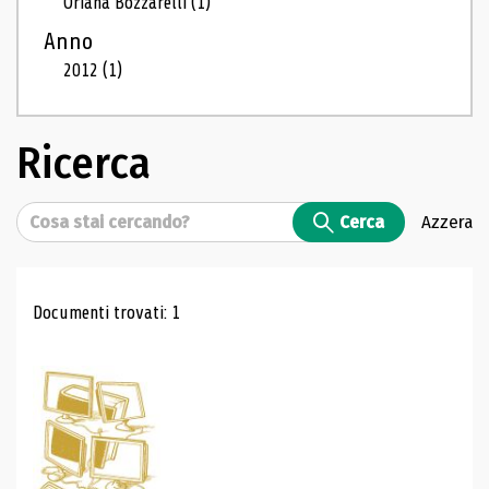
Oriana Bozzarelli
(1)
Anno
2012
(1)
Ricerca
Cerca
Cerca
Azzera
Risultati di ricerca
Documenti trovati: 1