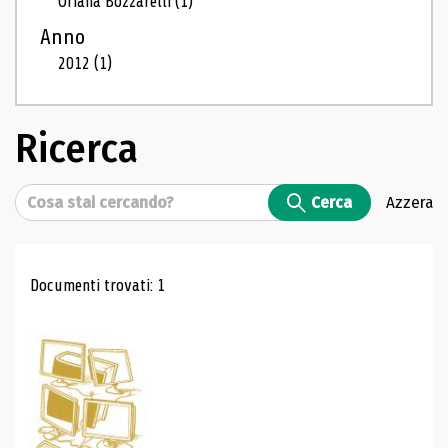
Oriana Bozzarelli
(1)
Anno
2012
(1)
Ricerca
Cerca
Cerca
Azzera
Risultati di ricerca
Documenti trovati: 1