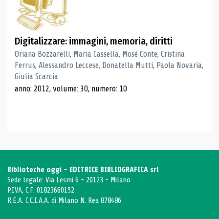
Digitalizzare: immagini, memoria, diritti
Oriana Bozzarelli, Maria Cassella, Mosé Conte, Cristina
Ferrus, Alessandro Leccese, Donatella Mutti, Paola Novaria,
Giulia Scarcia
anno: 2012, volume: 30, numero: 10
Biblioteche oggi - EDITRICE BIBLIOGRAFICA srl
Sede legale: Via Lesmi 6 - 20123 - Milano
P.IVA, C.F. 01823660152
R.E.A. C.C.I.A.A. di Milano N. Rea 878486