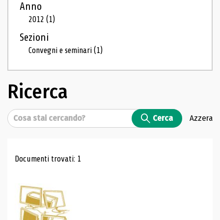
Anno
2012
(1)
Sezioni
Convegni e seminari
(1)
Ricerca
Cerca
Cerca
Azzera
Risultati di ricerca
Documenti trovati: 1