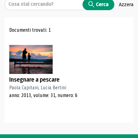
Cerca
Cerca
Azzera
Risultati di ricerca
Documenti trovati: 1
Insegnare a pescare
Paola Capitani, Lucia Bertini
anno: 2013, volume: 31, numero: 6