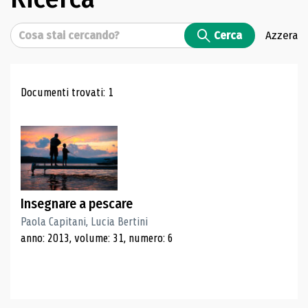
Cerca
Cerca
Azzera
Risultati di ricerca
Documenti trovati: 1
Insegnare a pescare
Paola Capitani, Lucia Bertini
anno: 2013, volume: 31, numero: 6