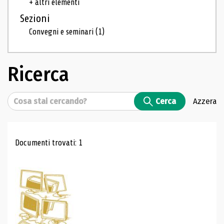
+ altri elementi
Sezioni
Convegni e seminari
(1)
Ricerca
Cerca
Cerca
Azzera
Risultati di ricerca
Documenti trovati: 1