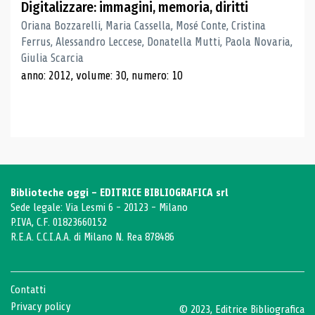
Digitalizzare: immagini, memoria, diritti
Oriana Bozzarelli, Maria Cassella, Mosé Conte, Cristina
Ferrus, Alessandro Leccese, Donatella Mutti, Paola Novaria,
Giulia Scarcia
anno: 2012, volume: 30, numero: 10
Biblioteche oggi - EDITRICE BIBLIOGRAFICA srl
Sede legale: Via Lesmi 6 - 20123 - Milano
P.IVA, C.F. 01823660152
R.E.A. C.C.I.A.A. di Milano N. Rea 878486
Contatti
Privacy policy
© 2023, Editrice Bibliografica