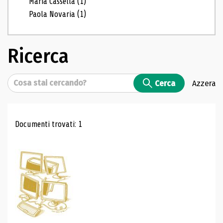
Maria Cassella
(1)
Paola Novaria
(1)
Ricerca
Cerca
Cerca
Azzera
Risultati di ricerca
Documenti trovati: 1