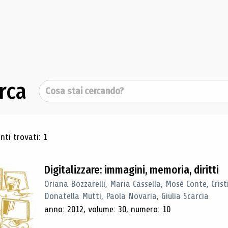
rca
Cerca
ultati di ricerca
ti trovati: 1
Digitalizzare: immagini, memoria, diritti
Oriana Bozzarelli, Maria Cassella, Mosé Conte, Cris
Donatella Mutti, Paola Novaria, Giulia Scarcia
anno: 2012, volume: 30, numero: 10