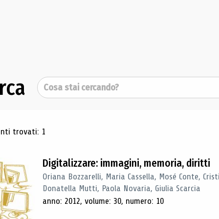
rca
Cerca
ultati di ricerca
ti trovati: 1
Digitalizzare: immagini, memoria, diritti
Oriana Bozzarelli, Maria Cassella, Mosé Conte, Cris
Donatella Mutti, Paola Novaria, Giulia Scarcia
anno: 2012, volume: 30, numero: 10