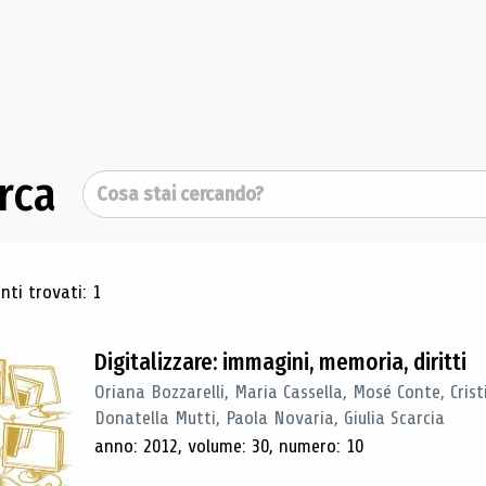
rca
Cerca
ultati di ricerca
ti trovati: 1
Digitalizzare: immagini, memoria, diritti
Oriana Bozzarelli, Maria Cassella, Mosé Conte, Cris
Donatella Mutti, Paola Novaria, Giulia Scarcia
anno: 2012, volume: 30, numero: 10