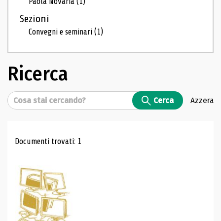
Paola Novaria
(1)
Sezioni
Convegni e seminari
(1)
Ricerca
Cerca
Cerca
Azzera
Risultati di ricerca
Documenti trovati: 1