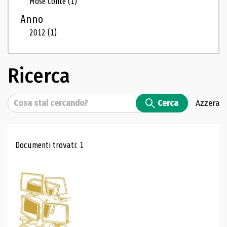
Mosé Conte
(1)
Anno
2012
(1)
Ricerca
Cerca
Cerca
Azzera
Risultati di ricerca
Documenti trovati: 1