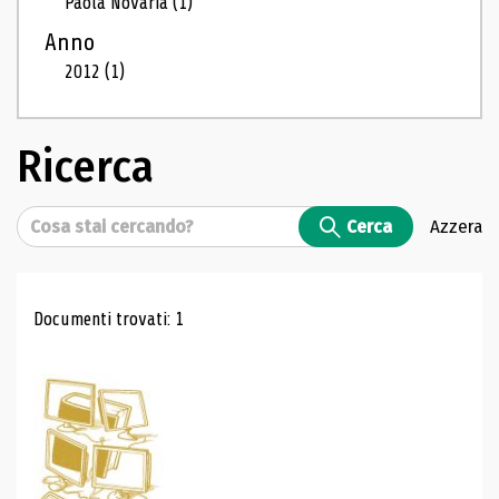
Paola Novaria
(1)
Anno
2012
(1)
Ricerca
Cerca
Cerca
Azzera
Risultati di ricerca
Documenti trovati: 1