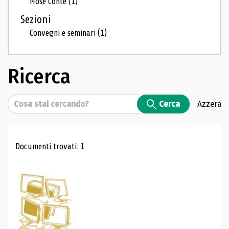
Mosé Conte
(1)
Sezioni
Convegni e seminari
(1)
Ricerca
Cerca
Cerca
Azzera
Risultati di ricerca
Documenti trovati: 1