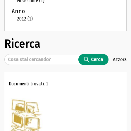
Mosé Conte
(1)
Anno
2012
(1)
Ricerca
Cerca
Cerca
Azzera
Risultati di ricerca
Documenti trovati: 1