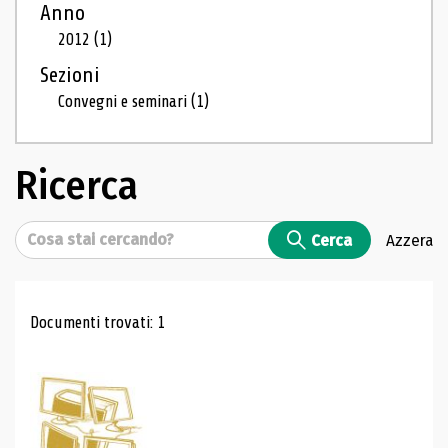
Anno
2012
(1)
Sezioni
Convegni e seminari
(1)
Ricerca
Cerca
Cerca
Azzera
Risultati di ricerca
Documenti trovati: 1