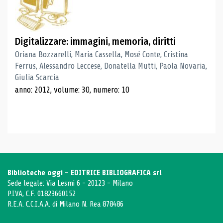
Digitalizzare: immagini, memoria, diritti
Oriana Bozzarelli, Maria Cassella, Mosé Conte, Cristina
Ferrus, Alessandro Leccese, Donatella Mutti, Paola Novaria,
Giulia Scarcia
anno: 2012, volume: 30, numero: 10
Biblioteche oggi - EDITRICE BIBLIOGRAFICA srl
Sede legale: Via Lesmi 6 - 20123 - Milano
P.IVA, C.F. 01823660152
R.E.A. C.C.I.A.A. di Milano N. Rea 878486