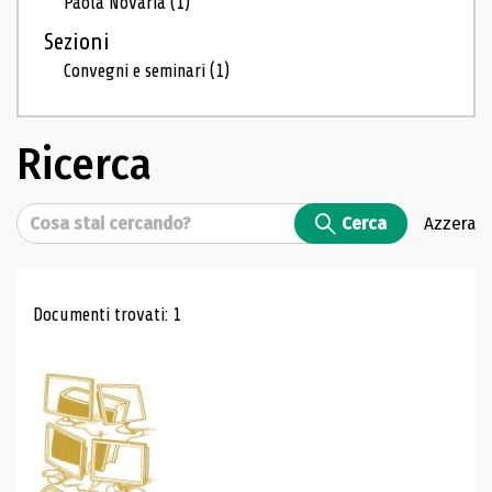
Paola Novaria
(1)
Sezioni
Convegni e seminari
(1)
Ricerca
Cerca
Cerca
Azzera
Risultati di ricerca
Documenti trovati: 1