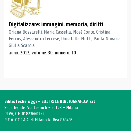
Digitalizzare: immagini, memoria, diritti
Oriana Bozzarelli, Maria Cassella, Mosé Conte, Cristina
Ferrus, Alessandro Leccese, Donatella Mutti, Paola Novaria,
Giulia Scarcia
anno: 2012, volume: 30, numero: 10
Biblioteche oggi - EDITRICE BIBLIOGRAFICA srl
Sede legale: Via Lesmi 6 - 20123 - Milano
P.IVA, C.F. 01823660152
R.E.A. C.C.I.A.A. di Milano N. Rea 878486