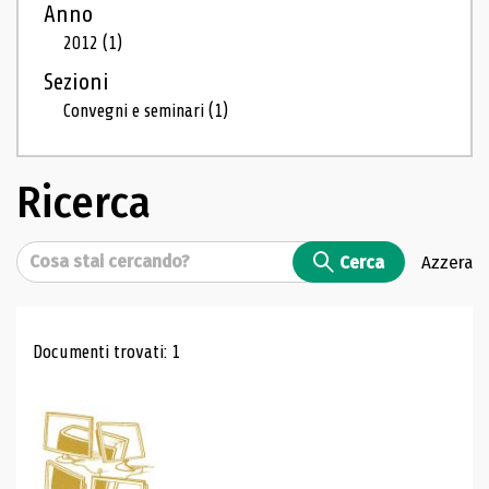
Anno
2012
(1)
Sezioni
Convegni e seminari
(1)
Ricerca
Cerca
Cerca
Azzera
Risultati di ricerca
Documenti trovati: 1