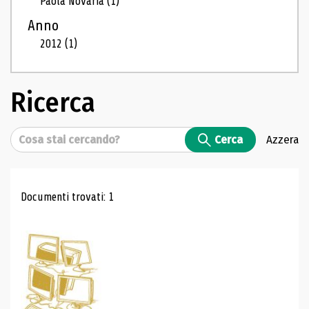
Paola Novaria
(1)
Anno
2012
(1)
Ricerca
Cerca
Cerca
Azzera
Risultati di ricerca
Documenti trovati: 1