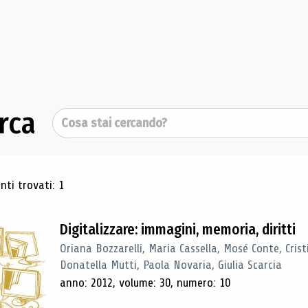
rca
Cerca
ultati di ricerca
ti trovati: 1
Digitalizzare: immagini, memoria, diritti
Oriana Bozzarelli, Maria Cassella, Mosé Conte, Cris
Donatella Mutti, Paola Novaria, Giulia Scarcia
anno: 2012, volume: 30, numero: 10