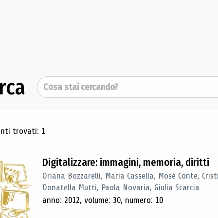
rca
Cerca
ultati di ricerca
ti trovati: 1
Digitalizzare: immagini, memoria, diritti
Oriana Bozzarelli, Maria Cassella, Mosé Conte, Cris
Donatella Mutti, Paola Novaria, Giulia Scarcia
anno: 2012, volume: 30, numero: 10