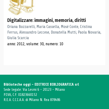
Digitalizzare: immagini, memoria, diritti
Oriana Bozzarelli, Maria Cassella, Mosé Conte, Cristina
Ferrus, Alessandro Leccese, Donatella Mutti, Paola Novaria,
Giulia Scarcia
anno: 2012, volume: 30, numero: 10
Biblioteche oggi - EDITRICE BIBLIOGRAFICA srl
Sede legale: Via Lesmi 6 - 20123 - Milano
P.IVA, C.F. 01823660152
R.E.A. C.C.I.A.A. di Milano N. Rea 878486