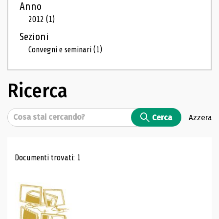
Anno
2012
(1)
Sezioni
Convegni e seminari
(1)
Ricerca
Cerca
Cerca
Azzera
Risultati di ricerca
Documenti trovati: 1