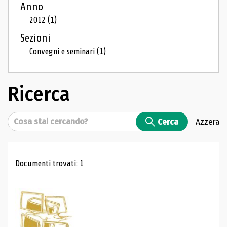
Anno
2012
(1)
Sezioni
Convegni e seminari
(1)
Ricerca
Cerca
Cerca
Azzera
Risultati di ricerca
Documenti trovati: 1