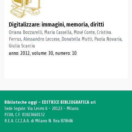
Digitalizzare: immagini, memoria, diritti
Oriana Bozzarelli, Maria Cassella, Mosé Conte, Cristina
Ferrus, Alessandro Leccese, Donatella Mutti, Paola Novaria,
Giulia Scarcia
anno: 2012, volume: 30, numero: 10
Biblioteche oggi - EDITRICE BIBLIOGRAFICA srl
Sede legale: Via Lesmi 6 - 20123 - Milano
P.IVA, C.F. 01823660152
R.E.A. C.C.I.A.A. di Milano N. Rea 878486