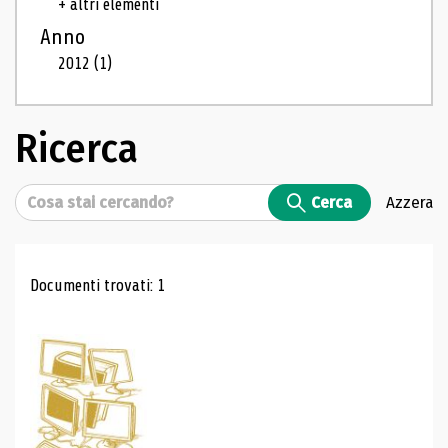
+ altri elementi
Anno
2012
(1)
Ricerca
Cerca
Cerca
Azzera
Risultati di ricerca
Documenti trovati: 1