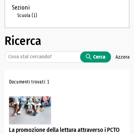
Sezioni
Scuola
(1)
Ricerca
Cerca
Cerca
Azzera
Risultati di ricerca
Documenti trovati: 1
La promozione della lettura attraverso i PCTO