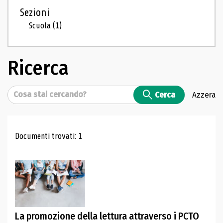
Sezioni
Scuola
(1)
Ricerca
Cerca
Cerca
Azzera
Risultati di ricerca
Documenti trovati: 1
La promozione della lettura attraverso i PCTO