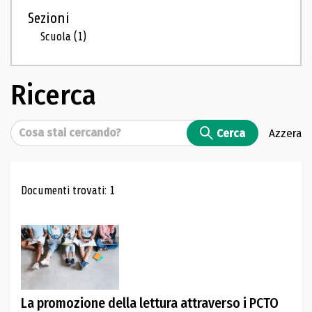
Sezioni
Scuola
(1)
Ricerca
Cerca
Cerca
Azzera
Risultati di ricerca
Documenti trovati: 1
La promozione della lettura attraverso i PCTO