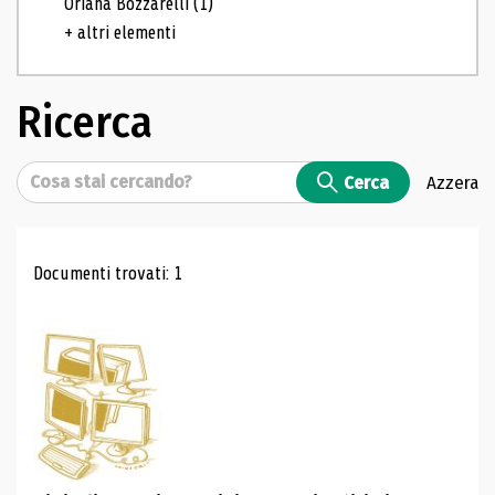
Oriana Bozzarelli
(1)
+ altri elementi
Ricerca
Cerca
Cerca
Azzera
Risultati di ricerca
Documenti trovati: 1