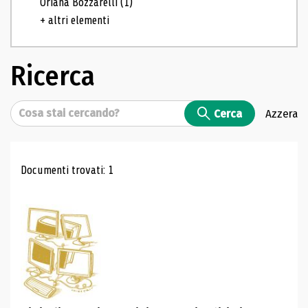
Oriana Bozzarelli
(1)
+ altri elementi
Ricerca
Cerca
Cerca
Azzera
Risultati di ricerca
Documenti trovati: 1