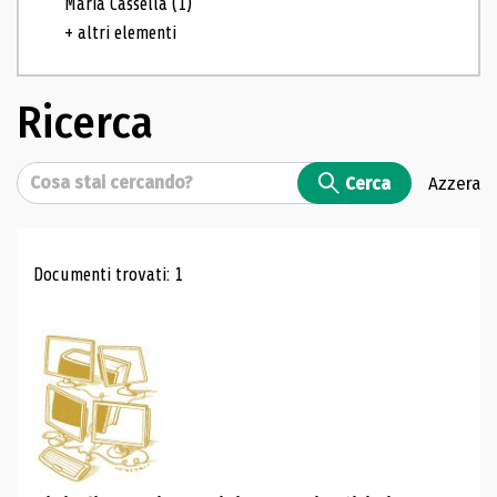
Maria Cassella
(1)
+ altri elementi
Ricerca
Cerca
Cerca
Azzera
Risultati di ricerca
Documenti trovati: 1