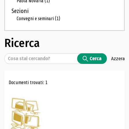
Paola Novaria
(1)
Sezioni
Convegni e seminari
(1)
Ricerca
Cerca
Cerca
Azzera
Risultati di ricerca
Documenti trovati: 1